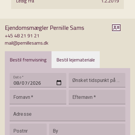
Ledig fra
1.2.2019
Ejendomsmægler Pernille Sams
+45 48 21 91 21
mail@pernillesams.dk
Bestil fremvisning
Bestil lejemateriale
Dato
*
Ønsket tidspunkt på dagen
Fornavn
*
Efternavn
*
Adresse
Postnr
By