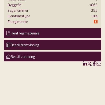
moderne stil eller mere klassisk. Her er de smukkeste store stuer, et nyere,
Byggeår
1862
stort og super herligt køkken/alrum, kontorer, herreværelse og masser af
Sagsnummer
255
andre gode rum. Uanset om man vælger privat eller erhvervsmæssig
Ejendomstype
Villa
Energimærke
anvendelse, er det omgivelser, der egner sig til repræsentative formål.
Her er en rolig energi og en kreativ atmosfære. Mennesker med et kreativt
Hent lejemateriale
gen vil blive inspireret af disse rammer - uanset om det er til musik, kunst,
arkitektur, design eller andet. Også oplagt til behandlingsformål, klinik m.v.
Bestil fremvisning
Her er 570 m2 boligareal fordelt på stueplan og 1. sal. Hertil kommer
Bestil vurdering
kælderetagen med bl.a. ekstra køkken m.v.
Lejemålet omfatter hele ejendommen, og her er plads til såvel bolig som
erhverv - eller to generationer.
Der vil ved lejemålets start blive opkrævet 3 måneders forudbetalt leje og 3
måneders leje i depositum.
Mulighed for husdyr efter nærmere aftale.