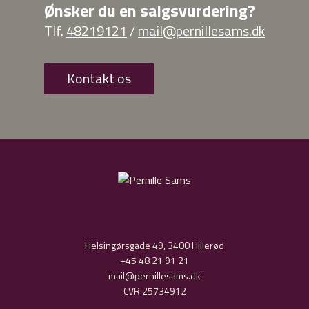
Ønsker du en salgsvurdering?
Tlf.
48219121
/
mail@pernillesams.dk
Kontakt os
Helsingørsgade 49, 3400 Hillerød
+45 48 21 91 21
mail@pernillesams.dk
CVR 25734912