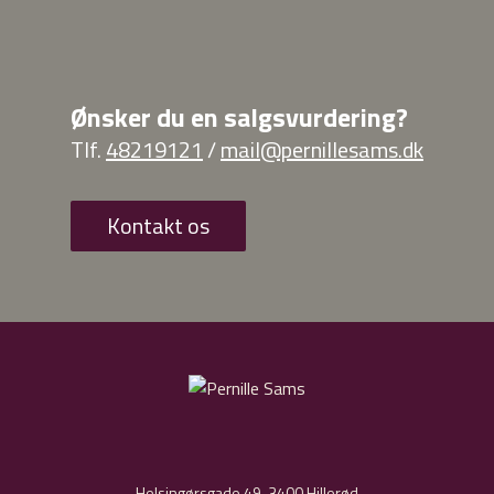
Ønsker du en salgsvurdering?
Tlf.
48219121
/
mail@pernillesams.dk
Kontakt os
Helsingørsgade 49, 3400 Hillerød