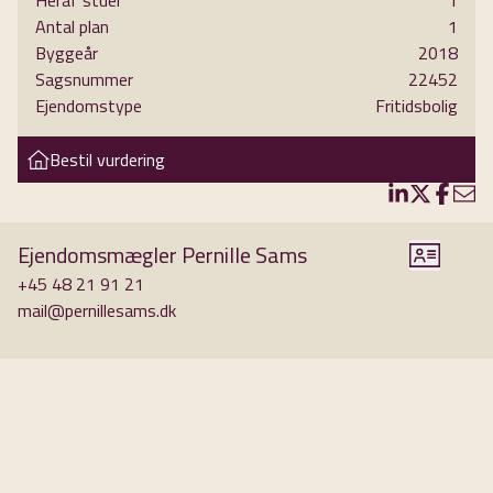
Heraf stuer
1
falde for, flytte ind i og nyde - opvarmes endda med
Antal plan
1
gulvvarme (varmepumpe) så indeklimaet er virkelig behageligt.
Byggeår
2018
Man er kun ca. 5 minutters gang fra stranden - en skøn lille
Sagsnummer
22452
tur ad en stemningsfuld skovsti.
Ejendomstype
Fritidsbolig
Her er en vældig god planløsning, som giver mulighed for en
Bestil vurdering
stor familie eller at to familier / to generationer kan eje det
sammen. Et stort "leverum" er hele husets hjerte. Et lækkert
åbent køkken, spiseafdeling og stueområde hænger sammen
og er særdeles vellykket - og en stor skøn gaspejs får det
Ejendomsmægler Pernille Sams
hele til at hænge sammen og skruer ekstra op for hyggen på
+45 48 21 91 21
visse årstider. Her er flere udgange til de hyggelige terrasser,
mail@pernillesams.dk
græsplænen og udeområdet. To pæne badeværelser, fire
soveværelser, og der er forberedt så det ene værelse kan
deles i to, hvis det ønskes.
Gedigne moderne materialer og klassiske farvevalg gør det til
et stilsikkert og gennemført hus, hvor der er tænkt over
detaljerne. I billedserien er indsat et foto, hvor huset som