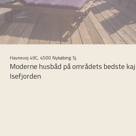
Havnevej 49C, 4500 Nykøbing Sj
Moderne husbåd på områdets bedste kajpl
Isefjorden
På Havnevej 49C finder man denne fantastiske, men noget utraditionelle bolig
bygget som bolig på vandet, og ikke en båd, som er ombygget til bolig. Dette 
planløsningen, interiør, mv.
Båden sejlede ud af værftet tilbage i 2006 og er isoleret efter daværende f
med centralvarme via en varmepumpe - som man kender det fra moderne hu
Her er 160 m2 fordelt på stueplan og 1 sal. Her er ingen skråvægge samt en go