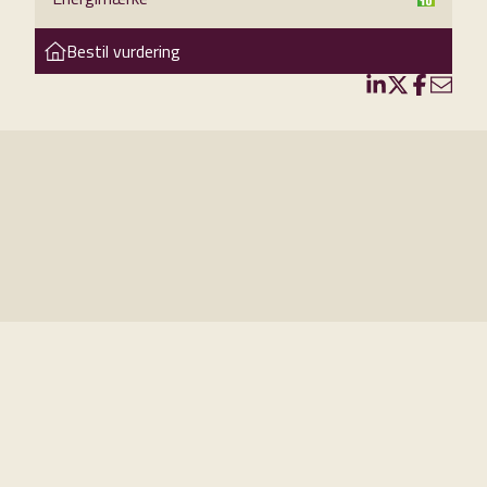
Bestil vurdering
 og må
 til