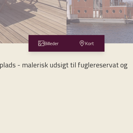
Billeder
Kort
ads - malerisk udsigt til fuglereservat og
, en helt særlig husbåd fra Waterliving. I modsætning til de fleste husbåde, er den
kommer i særdeleshed til udtryk i indretningen, materialevalget, komforten,
orhold - dvs. bedre end de fleste husbåde. Herudover er der gulvvarme og båden op
se.
d lofthøjde og masser af lys fra de mange store vinduer. Dette er med til at gøre, 