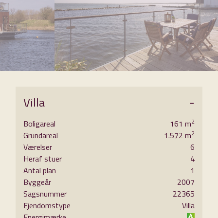
8
9
Villa
-
2
Boligareal
161
m
2
Grundareal
1.572
m
Værelser
6
Heraf stuer
4
Antal plan
1
varmes
Byggeår
2007
Sagsnummer
22365
Ejendomstype
Villa
at
Energimærke