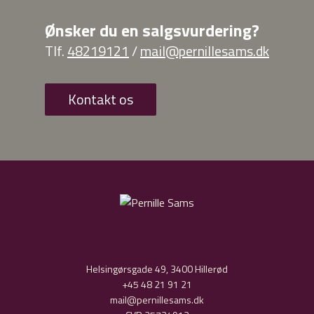
Ønsker du en salgsvurdering?
Tlf.
48219121
/
mail@pernillesams.dk
Kontakt os
Helsingørsgade 49, 3400 Hillerød
+45 48 21 91 21
mail@pernillesams.dk