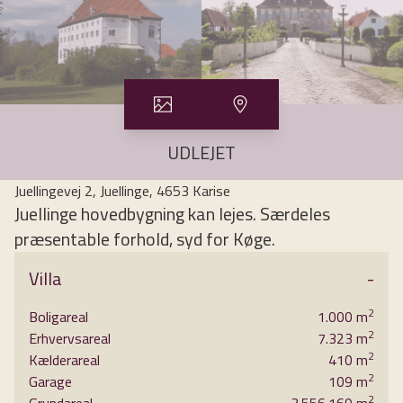
UDLEJET
Juellingevej 2, Juellinge, 4653 Karise
Juellinge hovedbygning kan lejes. Særdeles
præsentable forhold, syd for Køge.
Villa
-
For Holmegaard Gods udlejes Juellinge.
2
Boligareal
1.000
m
Juellinge er en af vore historiske herregårde. Den er super velholdt, lige til at
2
Erhvervsareal
7.323
m
falde for, - og lige til at flytte ind i og nyde.
2
Kælderareal
410
m
Juellinges hovedbygning blev opført i 1675 af daværende ejer Jens Juel. En
2
Garage
109
m
2
fantastisk hovedbygning med imponerende smukke proportioner både