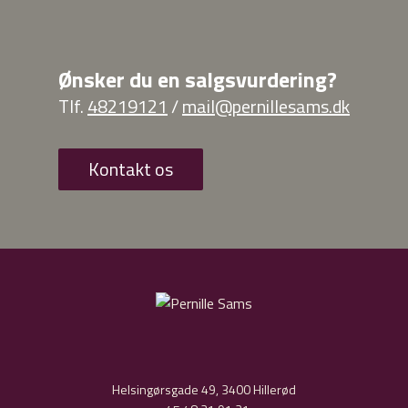
Ønsker du en salgsvurdering?
Tlf.
48219121
/
mail@pernillesams.dk
Kontakt os
Helsingørsgade 49, 3400 Hillerød