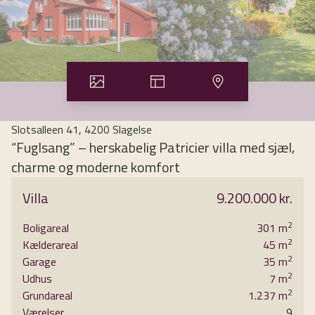
Slotsalleen 41, 4200 Slagelse
“Fuglsang” – herskabelig Patricier villa med sjæl,
charme og moderne komfort
I et af Slagelses mest attraktive og eftertragtede kvarterer
Villa
9.200.000 kr.
finder man den smukke rødpudsede Patricier-villa “Fuglsang”,
oprindeligt udstykket fra Villa Herthalund og opført i 1917.
2
Boligareal
301
m
En ejendom med historie, karakter og atmosfære –
2
Kælderareal
45
m
nænsomt forenet med en gennemgribende modernisering,
2
Garage
35
m
der gør boligen helt indflytningsklar for den moderne familie,
2
Udhus
7
m
der har brug for lidt ekstra plads. Der er i alt 301 m2.
2
Grundareal
1.237
m
Værelser
9