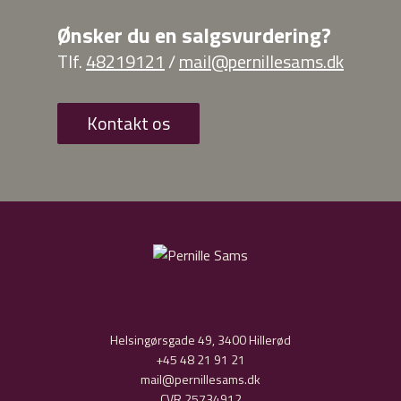
Ønsker du en salgsvurdering?
Tlf.
48219121
/
mail@pernillesams.dk
Kontakt os
Helsingørsgade 49, 3400 Hillerød
+45 48 21 91 21
mail@pernillesams.dk
CVR 25734912