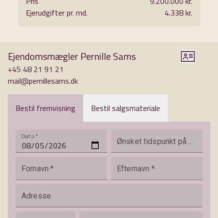
Pris
9.200.000 kr.
komfort – perfekt til familien, der ønsker noget helt særligt i
Ejerudgifter pr. md.
4.338 kr.
hjertet af Slagelse.
Ejendomsmægler Pernille Sams
+45 48 21 91 21
mail@pernillesams.dk
Bestil fremvisning
Bestil salgsmateriale
Dato
*
Ønsket tidspunkt på dagen
Fornavn
*
Efternavn
*
Adresse