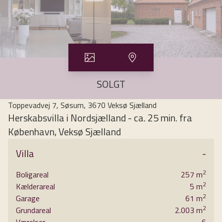
SOLGT
Toppevadvej 7, Søsum, 3670 Veksø Sjælland
Herskabsvilla i Nordsjælland - ca. 25 min. fra
København, Veksø Sjælland
Ejendommen er karakterfuld, smuk og stråler af personlighed. Det er Søsums gamle
Villa
-
forskole fra 1923, som er blevet ombygget for betydelige beløb, så det i dag fremstår
2
Boligareal
257
m
som en herlig, skøn og nutidig bolig af særdeles høj kvalitet. De smukke gamle
2
Kælderareal
5
m
proportioner er bevaret, hvilket giver stedet en unik og særlig atmosfære. En ægte
2
Garage
61
m
liebhaverbolig uden sidestykke. Her er en fantastisk energi og skønne omgivelser.
2
Grundareal
2.003
m
Indvendigt er der en vidunderlig stemning med en kulturel følelse. Ægte og uspoleret