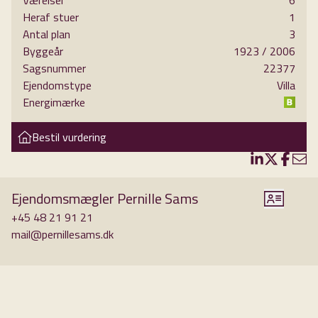
Værelser
6
Heraf stuer
1
herskabsvilla. Der er smukke detaljer, stil og masser af lys fra de mange palævinduer.
Antal plan
3
To ualmindeligt smukke stuer-en-suite, nydeligt og gennemtænkt klassisk køkken i
Byggeår
1923
/ 2006
Sagsnummer
22377
nutidens trendy farver, tre særdeles gode og smukke værelser - to af dem med walk-in.
Ejendomstype
Villa
Lækkert badeværelse med kar, gæstetoilet med bruseniche, smuk og repræsentativ hall,
Energimærke
lille viktualier- eller vinkælder m.v. Smukke rum, højt til loftet og god plads. Huset har
et boligareal på 257 m². På husets vestvendte side er der etableret et lækkert og privat
Bestil vurdering
gårdhavemiljø med terrasse og pigstensbelægning. Grundens areal er 2003 m² og byder
på en lang dyb have foran huset med god beplantning, der sikrer privatliv og ugeneret
atmosfære.
Ejendomsmægler Pernille Sams
Til ejendommen hører bl.a. 61 m² stor dobbelt garage/værksted. Garagen er opført
+45 48 21 91 21
æstetisk så den passer til husets proportioner og byggestil. I garagen findes et stort
mail@pernillesams.dk
uudnyttet loft til opbevaring. Smukt orangeri på 32 m², bygget i autentiske mursten, så
det også passer til stedets omgivelser og atmosfære. Her er en helt særlig stemning.
Orangeriet kan både bruges som drivhus eller som hyggerum. Et oplagt sted at opholde
sig, når aftenduggen falder eller når morgenkaffen skal nydes.