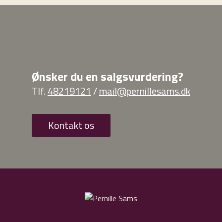
Ønsker du en salgsvurdering?
Tlf.
48219121
/
mail@pernillesams.dk
Kontakt os