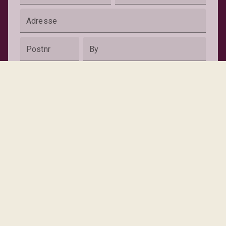
Adresse
Postnr
By
Telefonnummer
*
E-mail
*
Dette site er beskyttet af reCAPTCHA og Google’s
Send
privatlivspolitik
og
servicevilkår
gælder.
Helsingørsgade 49, 3400 Hillerød